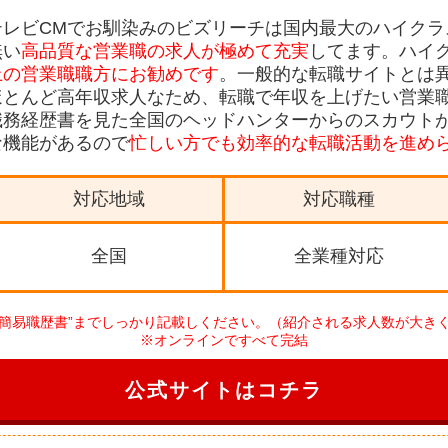
テレビCMでお馴染みのビズリーチは国内最大のハイクラ
無い
高品質な営業職の求人が極めて充実
してます。ハイ
上の営業職職方にお勧めです
。一般的な転職サイトとは
ほとんど高年収求人なため、転職で年収を上げたい営業
職務経歴書を見た全国のヘッドハンターからのスカウト
な機能があるので
忙しい方でも効率的な転職活動を進め
対応地域
対応職種
全国
全業種対応
簡易職歴書”までしっかり記載
しください。（紹介される求人数が大き
※オンラインですべて完結
公式サイトはコチラ