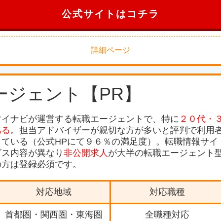
公式サイトはコチラ
詳細ページ
ージェント【PR】
マイナビが運営する転職エージェントで、特に
２０代・
ある
。担当アドバイザーが親切な方が多いと評判で利用
している（公式HPにて９６％の満足度）。転職情報サイ
ビス内容が異なり
非公開求人
が大半の転職エージェント
の方は登録必須です。
対応地域
対応職種
首都圏・関西圏・東海圏
全職種対応