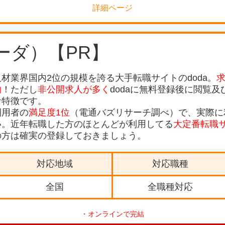
詳細ページ
ューダ）【PR】
人材業界国内2位
の規模を誇る大手転職サイトのdoda。
求
的
！ただし
非公開求人が多く
dodaに無料登録後に閲覧
な特徴です。
利用者の
満足度1位
（電通バズリサーチ調べ）で、実際に
い。近年転職した方のほとんどが利用してる
大定番転職
の方は確実の登録しておきましょう。
対応地域
対応職種
全国
全職種対応
・オンラインで完結