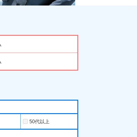
い
い
50代以上