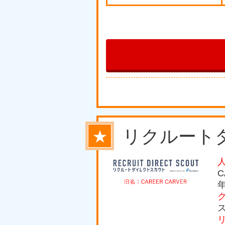
リクルート
★
C
年