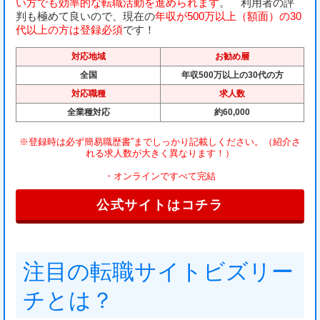
い方でも効率的な転職活動を進められます
。 利用者の評
判も極めて良いので、現在の
年収が500万以上（額面）の30
代以上の方は登録必須
です！
対応地域
お勧め層
全国
年収500万以上の30代の方
対応職種
求人数
全業種対応
約60,000
※登録時は必ず
簡易職歴書”までしっかり記載
しください。（紹介さ
れる求人数が大きく異なります！）
・
オンラインですべて完結
公式サイトはコチラ
注目の転職サイトビズリー
チとは？