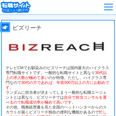
ビズリーチ
テレビCMでお馴染みのビズリーチは国内最大のハイクラス
専門転職サイトです。一般的な転職サイトと異なり
30代以
上の求人数が極めて多い
のが特徴。ただし、ハイクラス専
門なので
30代の方であれば、年収500万以上の方にお勧めで
す
。
ランダムに担当者が決まってしまう一般的な転職エージェ
ントとは異なり、ビズリーチでは
自分で担当コンサルを選
べるので転職成功率が極めて高いです
。
その他、職務経歴書を見た全国のヘッドハンターからのス
カウトが届くビズリーチ独自の便利な機能があるので
忙し